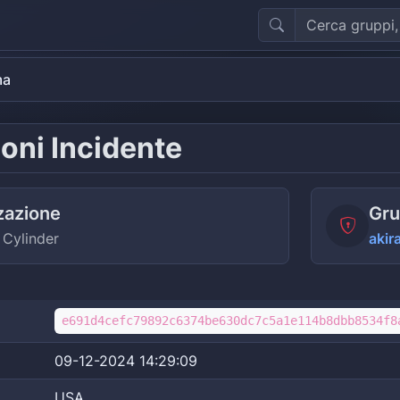
ma
oni Incidente
zazione
Gru
 Cylinder
akir
e691d4cefc79892c6374be630dc7c5a1e114b8dbb8534f8
09-12-2024 14:29:09
USA