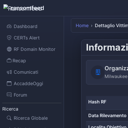
ransomfeed
Home
Dettaglio Vitti
Dashboard
CERTs Alert
Informazi
RF Domain Monitor
Recap
Organiz
Comunicati
Milwaukee
AccaddeOggi
Forum
Hash RF
Ricerca
Data Rilevamento
Ricerca Globale
Localita Obiettivo