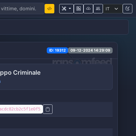
ID: 19312
09-12-2024 14:29:09
ppo Criminale
a
acdc82cb2c5f1e0f5