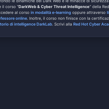
fondo le dinamiche del Dark Web e le minacce di sicurezza
 il corso "
DarkWeb & Cyber Threat Intelligence
" della Re
ccedere al corso
in modalità e-learning
oppure attraverso
l
ofessore online
. Inoltre, il corso non finisce con la certifica
torio di intelligence DarkLab
. Scrivi alla
Red Hot Cyber Ac