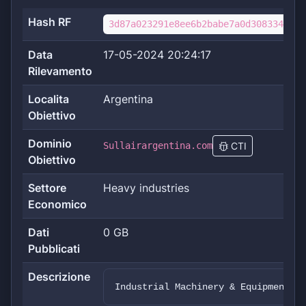
Hash RF
3d87a023291e8ee6b2babe7a0d30833469c5
Data
17-05-2024 20:24:17
Rilevamento
Localita
Argentina
Obiettivo
Dominio
Sullairargentina.com
CTI
Obiettivo
Settore
Heavy industries
Economico
Dati
0 GB
Pubblicati
Descrizione
Industrial Machinery & Equipment