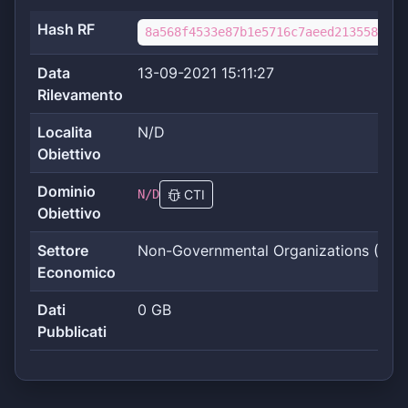
Hash RF
8a568f4533e87b1e5716c7aeed21355866c1
Data
13-09-2021 15:11:27
Rilevamento
Localita
N/D
Obiettivo
Dominio
N/D
CTI
Obiettivo
Settore
Non-Governmental Organizations (NG
Economico
Dati
0 GB
Pubblicati