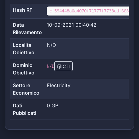
Hash RF
cf594448a6a4070f71777f7738cdf6687798
Data
10-09-2021 00:40:42
Rilevamento
Localita
N/D
Obiettivo
Dominio
N/D
CTI
Obiettivo
Settore
Electricity
Economico
Dati
0 GB
Pubblicati