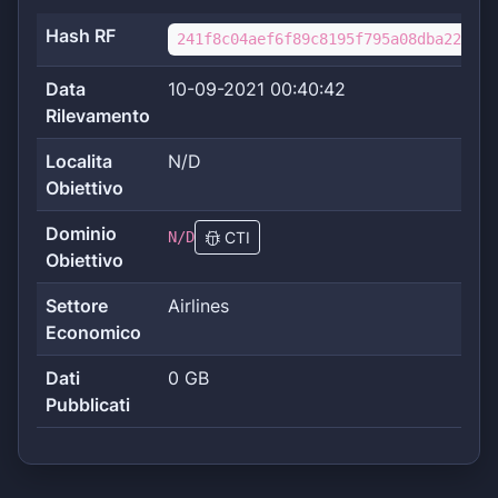
Hash RF
241f8c04aef6f89c8195f795a08dba227f88
Data
10-09-2021 00:40:42
Rilevamento
Localita
N/D
Obiettivo
Dominio
N/D
CTI
Obiettivo
Settore
Airlines
Economico
Dati
0 GB
Pubblicati