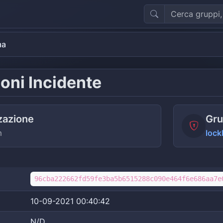
ma
oni Incidente
zazione
Gru
m
lock
96cba222662fd59fe3ba5b6515288c090e464f6e686aa7e
10-09-2021 00:40:42
N/D