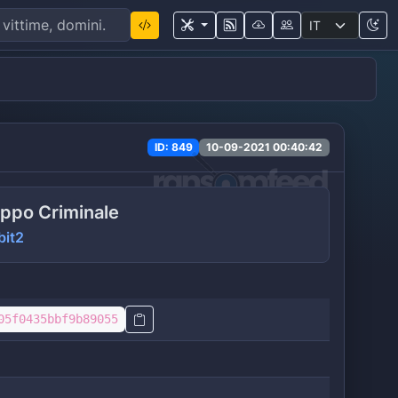
ID: 849
10-09-2021 00:40:42
ppo Criminale
bit2
05f0435bbf9b89055