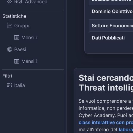
RQL Advanced
Dominio Obiettivo
Statistiche
Gruppi
Settore Economic
Mensili
Dati Pubblicati
Paesi
Mensili
Filtri
Stai cercand
Italia
Threat intell
Se vuoi comprendere a 
informatica, non perdere
Cyber Academy. Puoi a
class interattive con pr
ma all'interno del
labora