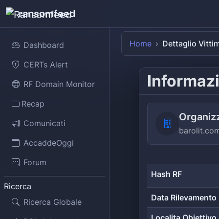
ransomfeed
Home
Dettaglio Vitti
Dashboard
CERTs Alert
Informazi
RF Domain Monitor
Recap
Organiz
Comunicati
barolit.co
AccaddeOggi
Forum
Hash RF
Ricerca
Data Rilevamento
Ricerca Globale
Localita Obiettivo