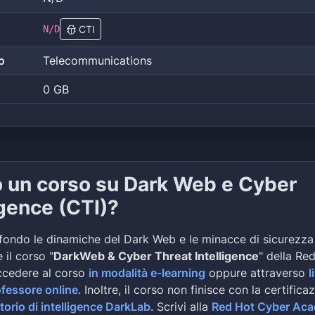
N/D
CTI
o
Telecommunications
0 GB
o un corso su Dark Web e Cyber
igence (CTI)?
fondo le dinamiche del Dark Web e le minacce di sicurezza
 il corso "
DarkWeb & Cyber Threat Intelligence
" della Re
ccedere al corso
in modalità e-learning
oppure attraverso
l
ofessore online
. Inoltre, il corso non finisce con la certifica
torio di intelligence DarkLab
. Scrivi alla
Red Hot Cyber Ac