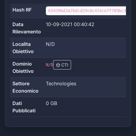
Hash RF
654396d3a76dcd29c0c47ece7f789bc31522
Data
10-09-2021 00:40:42
Rilevamento
Localita
N/D
Obiettivo
Dominio
N/D
CTI
Obiettivo
Settore
Technologies
Economico
Dati
0 GB
Pubblicati