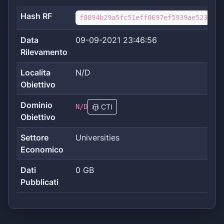
Hash RF
f8894b29a5fc51eff0697ef5939ae52306fb
Data
09-09-2021 23:46:56
Rilevamento
Localita
N/D
Obiettivo
Dominio
N/D
CTI
Obiettivo
Settore
Universities
Economico
Dati
0 GB
Pubblicati