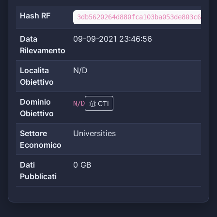
Hash RF
3db5620264d880fca103ba053de803c65d81
Data
09-09-2021 23:46:56
Rilevamento
Localita
N/D
Obiettivo
Dominio
N/D
CTI
Obiettivo
Settore
Universities
Economico
Dati
0 GB
Pubblicati