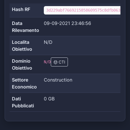
Hash RF
3d229abf7669215858609575c8dfb063b9b0
Data
09-09-2021 23:46:56
Rilevamento
Localita
N/D
Obiettivo
Dominio
N/D
CTI
Obiettivo
Settore
Construction
Economico
Dati
0 GB
Pubblicati