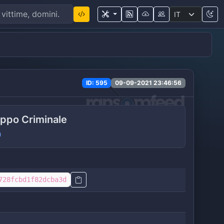
ID: 595
09-09-2021 23:46:56
ppo Criminale
a
728fcbd1f82dcba3d