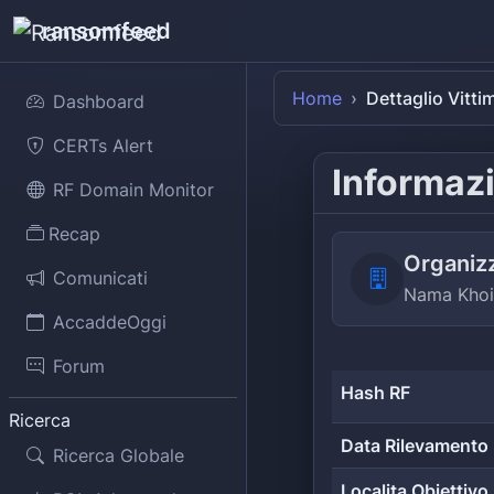
ransomfeed
Home
Dettaglio Vitti
Dashboard
CERTs Alert
Informazi
RF Domain Monitor
Recap
Organiz
Comunicati
Nama Khoi 
AccaddeOggi
Forum
Hash RF
Ricerca
Data Rilevamento
Ricerca Globale
Localita Obiettivo