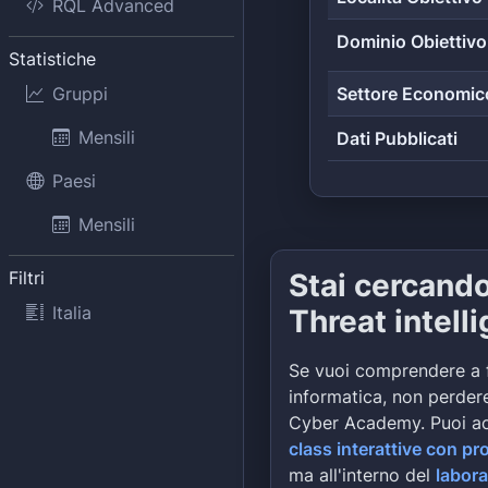
RQL Advanced
Dominio Obiettivo
Statistiche
Gruppi
Settore Economic
Mensili
Dati Pubblicati
Paesi
Mensili
Filtri
Stai cercand
Italia
Threat intell
Se vuoi comprendere a 
informatica, non perdere
Cyber Academy. Puoi a
class interattive con pr
ma all'interno del
labora