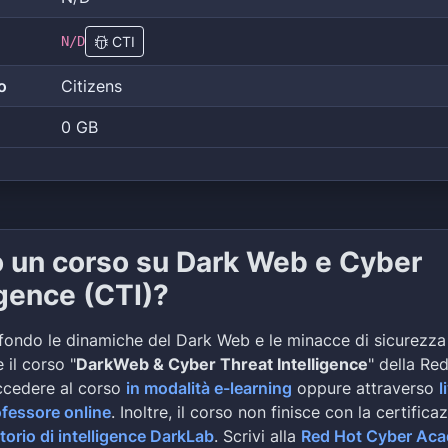
N/D
CTI
o
Citizens
0 GB
o un corso su Dark Web e Cyber
igence (CTI)?
fondo le dinamiche del Dark Web e le minacce di sicurezza
 il corso "
DarkWeb & Cyber Threat Intelligence
" della Re
ccedere al corso
in modalità e-learning
oppure attraverso
l
ofessore online
. Inoltre, il corso non finisce con la certifica
torio di intelligence DarkLab
. Scrivi alla
Red Hot Cyber Ac