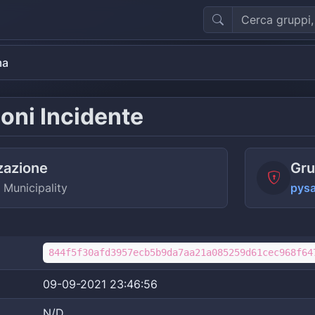
ma
oni Incidente
zazione
Gru
Municipality
pys
844f5f30afd3957ecb5b9da7aa21a085259d61cec968f64
09-09-2021 23:46:56
N/D