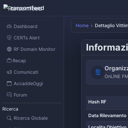
ransomfeed
Home
Dettaglio Vitti
Dashboard
CERTs Alert
Informazi
RF Domain Monitor
Recap
Organiz
Comunicati
OnLINE F
AccaddeOggi
Forum
Hash RF
Ricerca
Data Rilevamento
Ricerca Globale
Localita Obiettivo