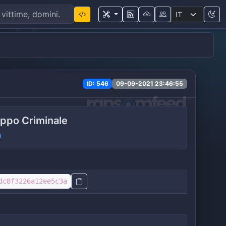
ID: 546
09-09-2021 23:46:55
ppo Criminale
a
dc8f3226a12ee5c3a