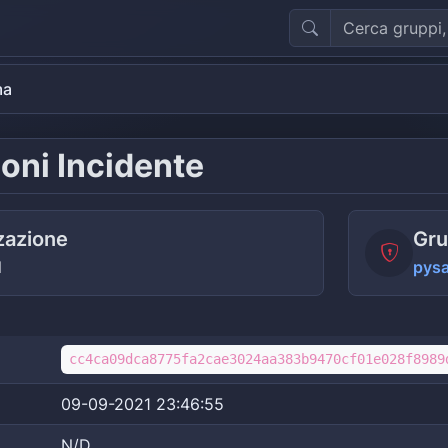
ma
oni Incidente
zazione
Gru
M
pys
cc4ca09dca8775fa2cae3024aa383b9470cf01e028f8989
09-09-2021 23:46:55
N/D