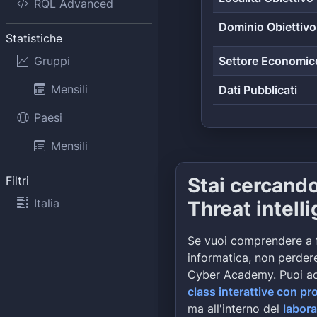
RQL Advanced
Dominio Obiettivo
Statistiche
Gruppi
Settore Economic
Mensili
Dati Pubblicati
Paesi
Mensili
Filtri
Stai cercand
Italia
Threat intell
Se vuoi comprendere a 
informatica, non perdere
Cyber Academy. Puoi a
class interattive con pr
ma all'interno del
labora