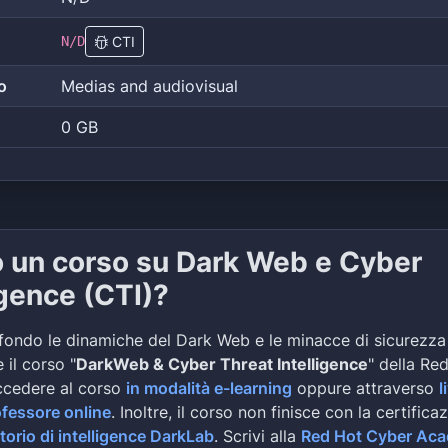
N/D
CTI
o
Medias and audiovisual
0 GB
o un corso su Dark Web e Cyber
igence (CTI)?
fondo le dinamiche del Dark Web e le minacce di sicurezza
 il corso "
DarkWeb & Cyber Threat Intelligence
" della Re
ccedere al corso
in modalità e-learning
oppure attraverso
l
ofessore online
. Inoltre, il corso non finisce con la certifica
torio di intelligence DarkLab
. Scrivi alla
Red Hot Cyber Ac