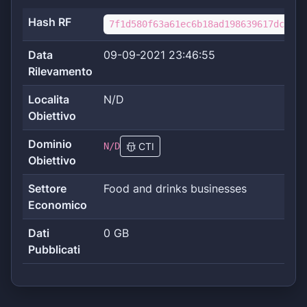
Hash RF
7f1d580f63a61ec6b18ad198639617dc1f38
Data
09-09-2021 23:46:55
Rilevamento
Localita
N/D
Obiettivo
Dominio
N/D
CTI
Obiettivo
Settore
Food and drinks businesses
Economico
Dati
0 GB
Pubblicati