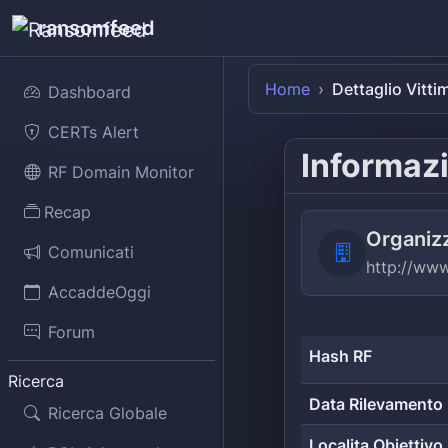
ransomfeed
Home
Dettaglio Vitti
Dashboard
CERTs Alert
Informazi
RF Domain Monitor
Recap
Organiz
Comunicati
http://www
AccaddeOggi
Forum
Hash RF
Ricerca
Data Rilevamento
Ricerca Globale
Localita Obiettivo