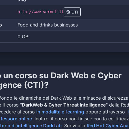
http://www.veroni.it
CTI
o
Food and drinks businesses
0 GB
o un corso su Dark Web e Cyber
igence (CTI)?
fondo le dinamiche del Dark Web e le minacce di sicurezza
 il corso "
DarkWeb & Cyber Threat Intelligence
" della Re
ccedere al corso
in modalità e-learning
oppure attraverso
l
ofessore online
. Inoltre, il corso non finisce con la certifica
torio di intelligence DarkLab
. Scrivi alla
Red Hot Cyber Ac