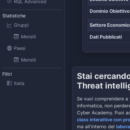
RQL Advanced
Dominio Obiettivo
Statistiche
Gruppi
Settore Economic
Mensili
Dati Pubblicati
Paesi
Mensili
Filtri
Stai cercand
Italia
Threat intell
Se vuoi comprendere a 
informatica, non perdere
Cyber Academy. Puoi a
class interattive con pr
ma all'interno del
labora