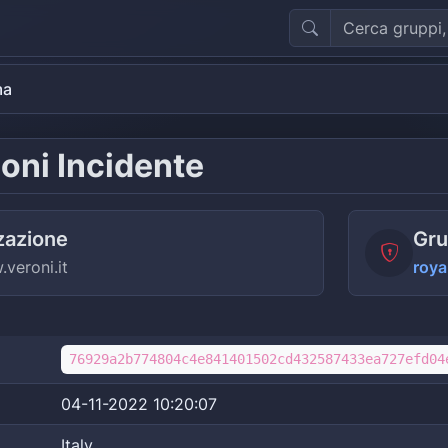
ma
oni Incidente
zazione
Gru
.veroni.it
roya
76929a2b774804c4e841401502cd432587433ea727efd04
04-11-2022 10:20:07
Italy