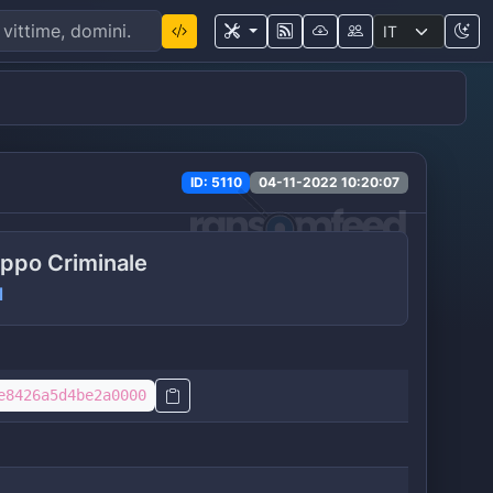
ID: 5110
04-11-2022 10:20:07
ppo Criminale
l
e8426a5d4be2a0000