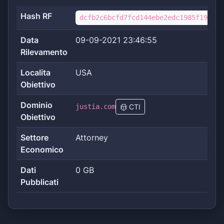
Hash RF
dcfb2c6bcfd7fcd144ebe2edc1985f1975f2
Data
09-09-2021 23:46:55
Rilevamento
Localita
USA
Obiettivo
Dominio
justia.com
CTI
Obiettivo
Settore
Attorney
Economico
Dati
0 GB
Pubblicati