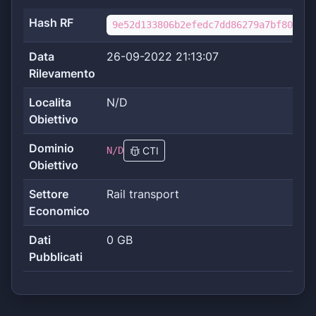
Hash RF
9e52d133806b2efedc7dd86279a7bf805df3
Data
26-09-2022 21:13:07
Rilevamento
Localita
N/D
Obiettivo
Dominio
N/D
CTI
Obiettivo
Settore
Rail transport
Economico
Dati
0 GB
Pubblicati