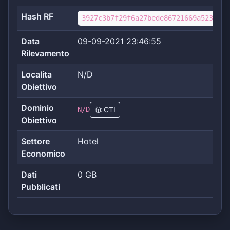
Hash RF
3927c3b7f29f6a27bede86721669a5236072
Data
09-09-2021 23:46:55
Rilevamento
Localita
N/D
Obiettivo
Dominio
N/D
CTI
Obiettivo
Settore
Hotel
Economico
Dati
0 GB
Pubblicati