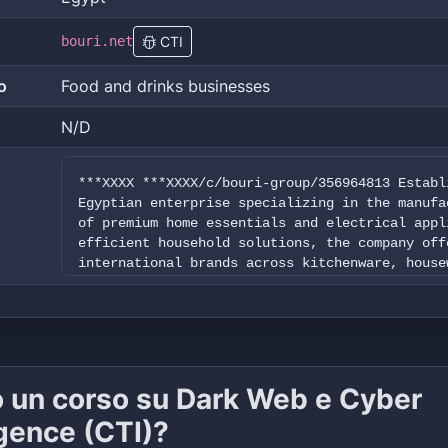
bouri.net
CTI
o
Food and drinks businesses
N/D
***XXXX ***XXXX/c/bouri-group/356964813 Establ
Egyptian enterprise specializing in the manufa
of premium home essentials and electrical appl
efficient household solutions, the company off
international brands across kitchenware, house
comprehensive retail network and modern digita
high-quality, durable products designed to equ
o un corso su Dark Web e Cyber
igence (CTI)?