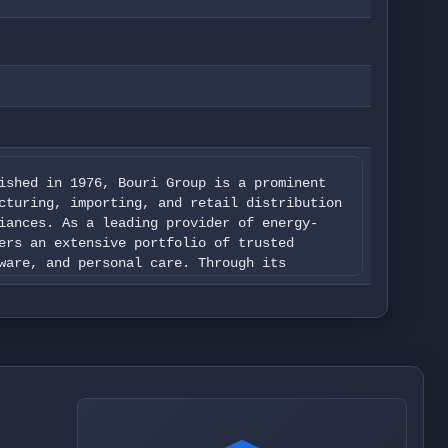
ished in 1976, Bouri Group is a prominent
cturing, importing, and retail distribution
iances. As a leading provider of energy-
ers an extensive portfolio of trusted
ware, and personal care. Through its
l platforms, Bouri consistently delivers
ip and enhance everyday living