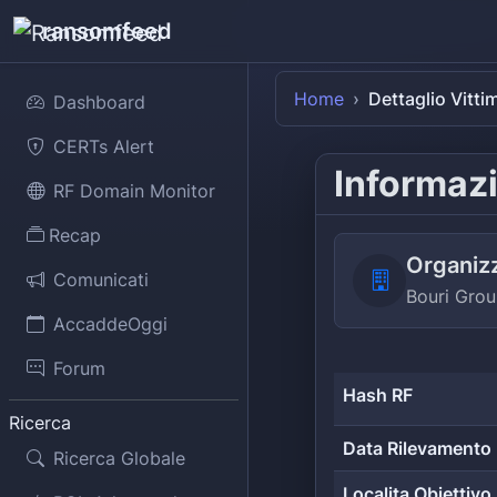
ransomfeed
Home
Dettaglio Vitti
Dashboard
CERTs Alert
Informazi
RF Domain Monitor
Recap
Organiz
Comunicati
Bouri Gro
AccaddeOggi
Forum
Hash RF
Ricerca
Data Rilevamento
Ricerca Globale
Localita Obiettivo