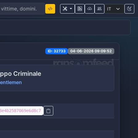
ID: 32733
04-06-2026 09:09:52
ppo Criminale
gentlemen
8e4b2587069e6d8c7