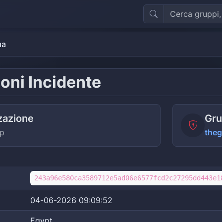
ma
oni Incidente
zazione
Gru
up
the
243a96e580ca3589712e5ad06e6577fcd2c27295dd443e1
04-06-2026 09:09:52
Egypt