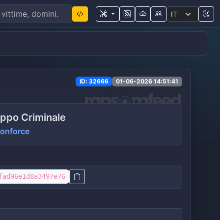
ID: 32666
01-06-2026 14:51:41
ppo Criminale
onforce
fad96e1d8a3497e76