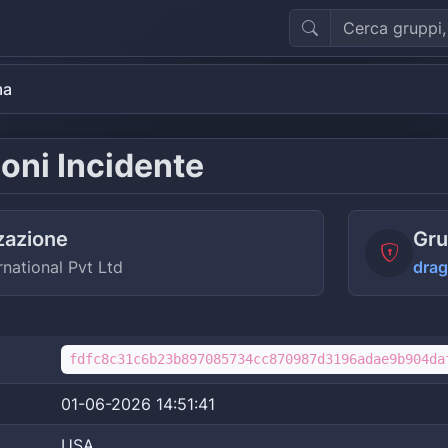
ma
oni Incidente
zazione
Gru
rnational Pvt Ltd
drag
fdfc8c31c6b23b897085734cc870987d3196adae9b904da
01-06-2026 14:51:41
USA