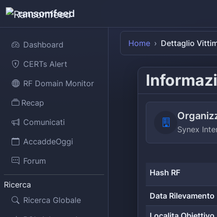
ransomfeed
Home
Dettaglio Vitti
Dashboard
CERTs Alert
Informazi
RF Domain Monitor
Recap
Organiz
Comunicati
Synex Inte
AccaddeOggi
Forum
Hash RF
Ricerca
Data Rilevamento
Ricerca Globale
Localita Obiettivo