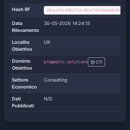
Hash RF
39ce2fec49bcf57c491e74d3be8a878190cb
Data
30-05-2026 14:24:15
Rilevamento
Localita
UK
Obiettivo
Dominio
pragmatic.solutions
CTI
Obiettivo
Settore
Consulting
Economico
Dati
N/D
Pubblicati