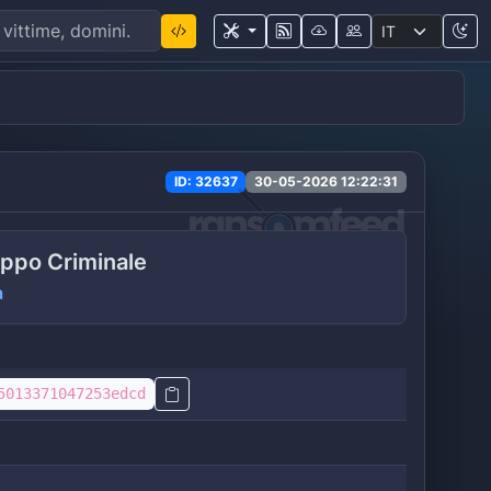
ID: 32637
30-05-2026 12:22:31
ppo Criminale
a
5013371047253edcd