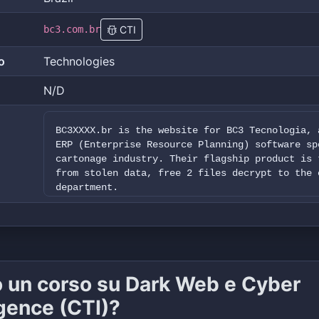
bc3.com.br
CTI
o
Technologies
N/D
BC3XXXX.br is the website for BC3 Tecnologia, 
ERP (Enterprise Resource Planning) software sp
cartonage industry. Their flagship product is 
from stolen data, free 2 files decrypt to the 
department.
o un corso su Dark Web e Cyber
igence (CTI)?