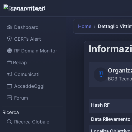
ransomfeed
Home
Dettaglio Vitti
Dashboard
CERTs Alert
Informazi
RF Domain Monitor
Recap
Organiz
Comunicati
BC3 Tecno
AccaddeOggi
Forum
Hash RF
Ricerca
Data Rilevamento
Ricerca Globale
Localita Obiettivo