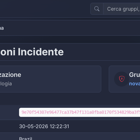
ma
oni Incidente
zazione
Gru
logia
nov
9e70f54307e96477ca37b47f131a0fba0170f534829ba3f
30-05-2026 12:22:31
Brazil