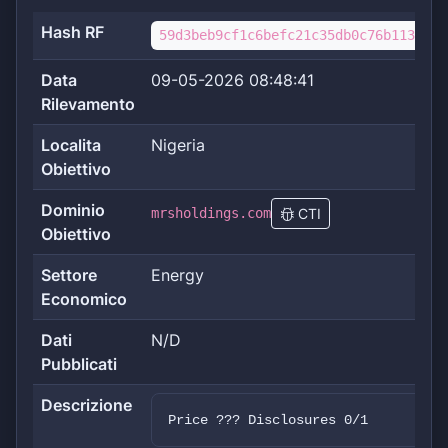
Hash RF
59d3beb9cf1c6befc21c35db0c76b113759d
Data
09-05-2026 08:48:41
Rilevamento
Localita
Nigeria
Obiettivo
Dominio
mrsholdings.com
CTI
Obiettivo
Settore
Energy
Economico
Dati
N/D
Pubblicati
Descrizione
Price ??? Disclosures 0/1