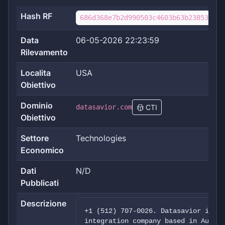
Hash RF
686d368e7b2d990503c4603b63b2385345f0
Data
06-05-2026 22:23:59
Rilevamento
Localita
USA
Obiettivo
Dominio
datasavior.com
CTI
Obiettivo
Settore
Technologies
Economico
Dati
N/D
Pubblicati
Descrizione
+1 (512) 707-0026. Datasavior is a 
integration company based in Austin