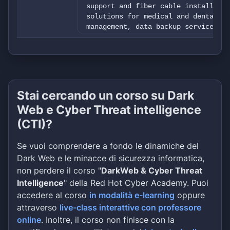
support and fiber cable installatio
solutions for medical and dental of
management, data backup services, a
software. Their target clients incl
reliable technology solutions and s
healthcare sector. With a team of s
aims to help clients optimize their
future needs. Stolen: 540mb 1,410 F
Stai cercando un corso su Dark
Web e Cyber Threat intelligence
(CTI)?
Se vuoi comprendere a fondo le dinamiche del
Dark Web e le minacce di sicurezza informatica,
non perdere il corso "
DarkWeb & Cyber Threat
Intelligence
" della Red Hot Cyber Academy. Puoi
accedere al corso
in modalità e-learning
oppure
attraverso
live-class interattive con professore
online
. Inoltre, il corso non finisce con la