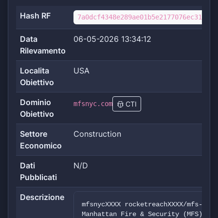
Hash RF
7a0dcf4348e289ae01b5e2177076ec3147f1
Data
06-05-2026 13:34:12
Rilevamento
Localita
USA
Obiettivo
Dominio
mfsnyc.com
CTI
Obiettivo
Settore
Construction
Economico
Dati
N/D
Pubblicati
Descrizione
mfsnycXXXX rocketreachXXXX/mfs-nyc-
Manhattan Fire & Security (MFS) is 