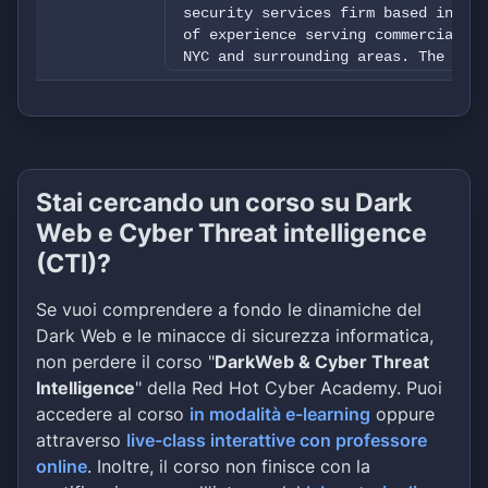
security services firm based in New
of experience serving commercial an
NYC and surrounding areas. The comp
engineers and licensed fire alarm c
install, inspect, and maintain fire
Radio Coverage) systems fully in co
requirements. Beyond fire safety, M
communication systems, structured c
solutions, offering 24/7 monitoring
Stai cercando un corso su Dark
downtime and ensure continuous oper
Web e Cyber Threat intelligence
(CTI)?
Se vuoi comprendere a fondo le dinamiche del
Dark Web e le minacce di sicurezza informatica,
non perdere il corso "
DarkWeb & Cyber Threat
Intelligence
" della Red Hot Cyber Academy. Puoi
accedere al corso
in modalità e-learning
oppure
attraverso
live-class interattive con professore
online
. Inoltre, il corso non finisce con la