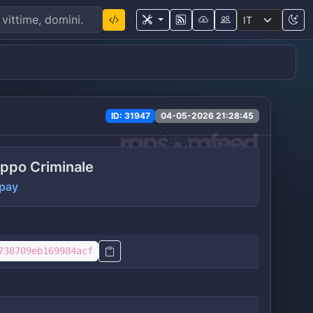
ID: 31947
04-05-2026 21:28:45
ppo Criminale
pay
738709eb169984acf