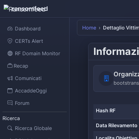
ransomfeed
Home
Dettaglio Vitti
Dashboard
CERTs Alert
Informazi
RF Domain Monitor
Recap
Organiz
Comunicati
bootstrans
AccaddeOggi
Forum
Hash RF
Ricerca
Data Rilevamento
Ricerca Globale
Localita Obiettivo