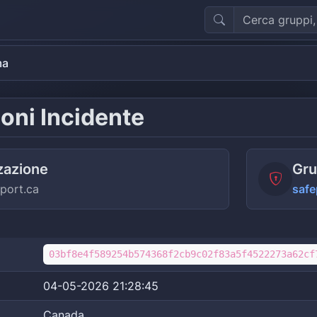
ma
oni Incidente
zazione
Gru
port.ca
safe
03bf8e4f589254b574368f2cb9c02f83a5f4522273a62cf
04-05-2026 21:28:45
Canada