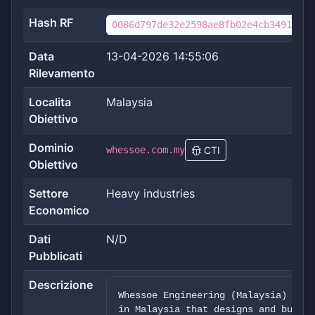
Hash RF
0086d797de32e2598ae8fb02e4cb349169d9
Data
13-04-2026 14:55:06
Rilevamento
Localita
Malaysia
Obiettivo
Dominio
whessoe.com.my
CTI
Obiettivo
Settore
Heavy industries
Economico
Dati
N/D
Pubblicati
Descrizione
Whessoe Engineering (Malaysia) Sdn 
in Malaysia that designs and bui...