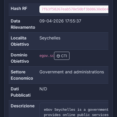
Hash RF
7f63f58267eab570e50bf3b08630e0e4fa02
Data
09-04-2026 17:55:37
Rilevamento
Localita
Seychelles
Obiettivo
Dominio
egov.sc
CTI
Obiettivo
Settore
Government and administrations
Economico
Dati
N/D
Pubblicati
Descrizione
eGov Seychelles is a government por
provides online public services and