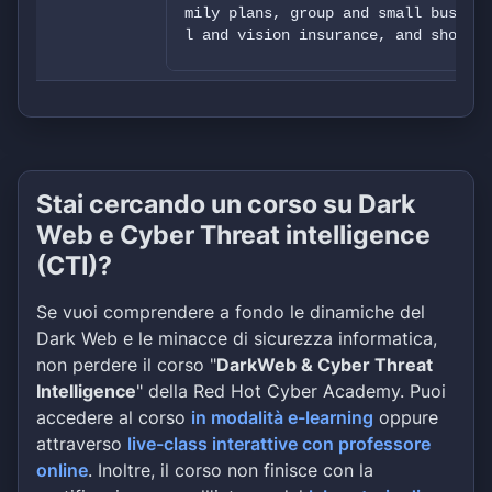
mily plans, group and small busines
l and vision insurance, and short-t
We will upload 23gb of corporate da
ersonal information (passports, add
on), projects, financials, contract
Stai cercando un corso su Dark
Web e Cyber Threat intelligence
(CTI)?
Se vuoi comprendere a fondo le dinamiche del
Dark Web e le minacce di sicurezza informatica,
non perdere il corso "
DarkWeb & Cyber Threat
Intelligence
" della Red Hot Cyber Academy. Puoi
accedere al corso
in modalità e-learning
oppure
attraverso
live-class interattive con professore
online
. Inoltre, il corso non finisce con la