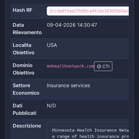
Hash RF
3ccdadfeae2fb89ca4416e103d5b69ac2a5c
Data
09-04-2026 14:30:47
Rilevamento
Localita
USA
Obiettivo
Dominio
mnhealthnetwork.com
CTI
Obiettivo
Settore
Insurance services
Economico
Dati
N/D
Pubblicati
Descrizione
Minnesota Health Insurance Network 
e range of health insurance product