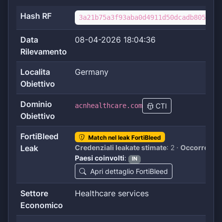
Hash RF
3a21b75a3f93aba0d4911d50dcadb8058f83
Data
08-04-2026 18:04:36
Rilevamento
Localita
Germany
Obiettivo
Dominio
acnhealthcare.com
CTI
Obiettivo
FortiBleed
Match nel leak FortiBleed
Leak
Credenziali leakate stimate
: 2 ·
Occorrenze 
Paesi coinvolti
:
IN
Apri dettaglio FortiBleed
Settore
Healthcare services
Economico