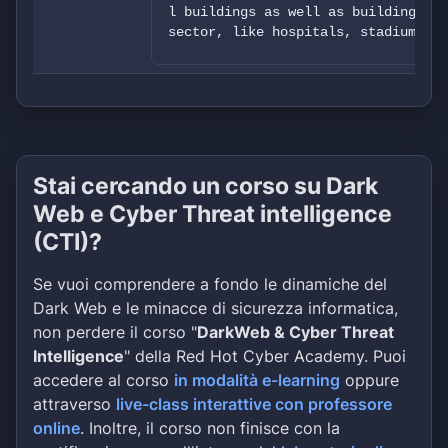
l buildings as well as buildings in
sector, like hospitals, stadiums, h
We will upload 42gb of corporate da
orts and other docs), lots of docum
cts, detailed financials, client in
Stai cercando un corso su Dark
Web e Cyber Threat intelligence
(CTI)?
Se vuoi comprendere a fondo le dinamiche del
Dark Web e le minacce di sicurezza informatica,
non perdere il corso "
DarkWeb & Cyber Threat
Intelligence
" della Red Hot Cyber Academy. Puoi
accedere al corso
in modalità e-learning
oppure
attraverso
live-class interattive con professore
online
. Inoltre, il corso non finisce con la