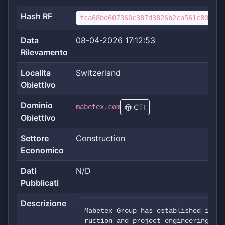
Hash RF
fca68bd607360c387d3826b2ca561c80ba0e
Data
08-04-2026 17:12:53
Rilevamento
Localita
Switzerland
Obiettivo
Dominio
mabetex.com
CTI
Obiettivo
Settore
Construction
Economico
Dati
N/D
Pubblicati
Descrizione
Mabetex Group has established itsel
ruction and project engineering of 