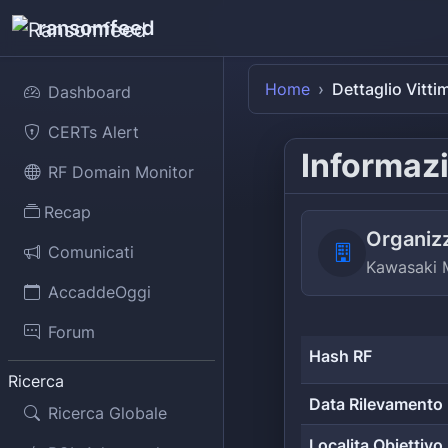
ransomfeed
Home
Dettaglio Vitti
Dashboard
CERTs Alert
Informazi
RF Domain Monitor
Recap
Organiz
Comunicati
Kawasaki M
AccaddeOggi
Forum
Hash RF
Ricerca
Data Rilevamento
Ricerca Globale
Localita Obiettivo