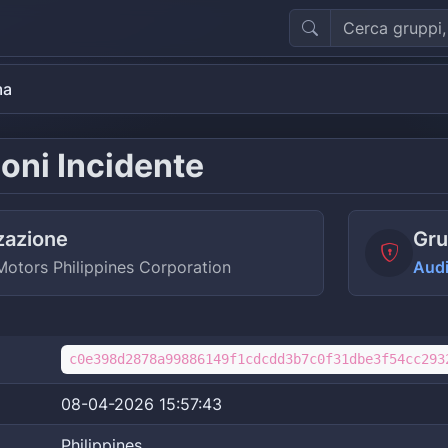
ma
oni Incidente
zazione
Gru
otors Philippines Corporation
Aud
c0e398d2878a99886149f1cdcdd3b7c0f31dbe3f54cc293
08-04-2026 15:57:43
Philippines