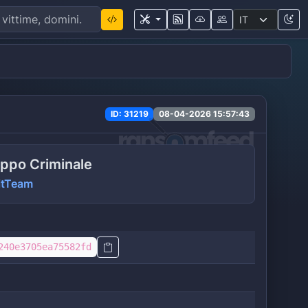
ID: 31219
08-04-2026 15:57:43
ppo Criminale
itTeam
240e3705ea75582fd