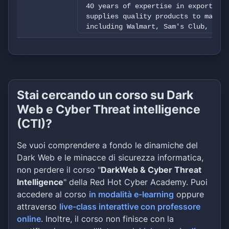
40 years of expertise in export tra
supplies quality products to major 
including Walmart, Sam's Club, Targ
Metro, operating across 10+ countri
company runs its own retail brands 
HOLA Petite — in Taiwan and China, 
enterprise.
Stai cercando un corso su Dark
Web e Cyber Threat intelligence
(CTI)?
Se vuoi comprendere a fondo le dinamiche del
Dark Web e le minacce di sicurezza informatica,
non perdere il corso "
DarkWeb & Cyber Threat
Intelligence
" della Red Hot Cyber Academy. Puoi
accedere al corso
in modalità e-learning
oppure
attraverso
live-class interattive con professore
online
. Inoltre, il corso non finisce con la