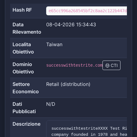
Hash RF
e65cc996a268545bf2c8aa2c122b447dca57
Data
08-04-2026 15:34:43
Rilevamento
Localita
Taiwan
Obiettivo
Dominio
successwithtestrite.com
CTI
Obiettivo
Settore
Retail (distribution)
Economico
Dati
N/D
Pubblicati
Descrizione
successwithtestriteXXXX Test Rite i
company founded in 1978 and headqua