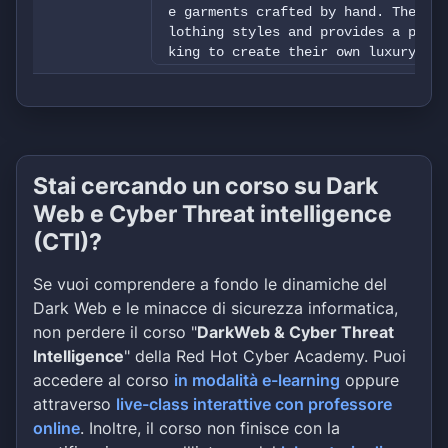
e garments crafted by hand. The com
lothing styles and provides a priva
king to create their own luxury clo
We will upload 15gb of corporate da
ails, phones and so on), financials
s, payment details, credit cards an
detailed customer info (addresses, 
and so on), NDAs, etc.
Stai cercando un corso su Dark
Web e Cyber Threat intelligence
(CTI)?
Se vuoi comprendere a fondo le dinamiche del
Dark Web e le minacce di sicurezza informatica,
non perdere il corso "
DarkWeb & Cyber Threat
Intelligence
" della Red Hot Cyber Academy. Puoi
accedere al corso
in modalità e-learning
oppure
attraverso
live-class interattive con professore
online
. Inoltre, il corso non finisce con la