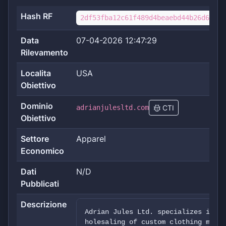
Hash RF
2df53fba12c61f489d4beaebd44b26d6a83d
Data
07-04-2026 12:47:29
Rilevamento
Localita
USA
Obiettivo
Dominio
adrianjulesltd.com
CTI
Obiettivo
Settore
Apparel
Economico
Dati
N/D
Pubblicati
Descrizione
Adrian Jules Ltd. specializes in th
holesaling of custom clothing made 