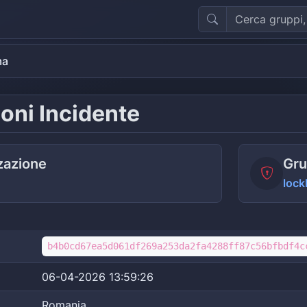
ma
oni Incidente
zazione
Gru
lock
b4b0cd67ea5d061df269a253da2fa4288ff87c56bfbdf4c
06-04-2026 13:59:26
Romania