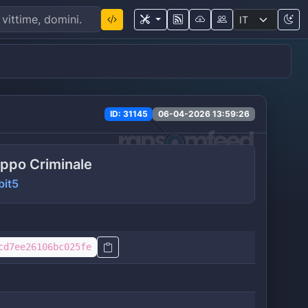
ID: 31145
06-04-2026 13:59:26
ppo Criminale
bit5
cd7ee26106bc025fe