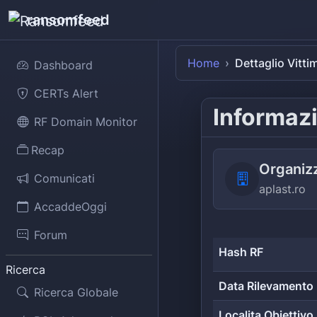
ransomfeed
Home
Dettaglio Vitti
Dashboard
CERTs Alert
Informazi
RF Domain Monitor
Recap
Organiz
Comunicati
aplast.ro
AccaddeOggi
Forum
Hash RF
Ricerca
Data Rilevamento
Ricerca Globale
Localita Obiettivo