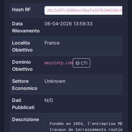
Hash RF
28c2a9fc1690ee19bafa2076244104c97d23
Data
06-04-2026 13:59:33
Rilevamento
Localita
France
Obiettivo
Dominio
meyzietp.com
CTI
Obiettivo
Settore
Unknown
Economico
Dati
N/D
Pubblicati
Descrizione
Fondée en 1954, l’entreprise MEYZIE
travaux de terrassements routiers e