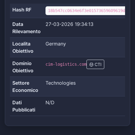
Hash RF
18b547cc0634e6f3e01573659609619d6296
Data
27-03-2026 19:34:13
Rilevamento
Localita
Germany
Obiettivo
Dominio
cim-logistics.com
CTI
Obiettivo
Settore
Technologies
Economico
Dati
N/D
Pubblicati