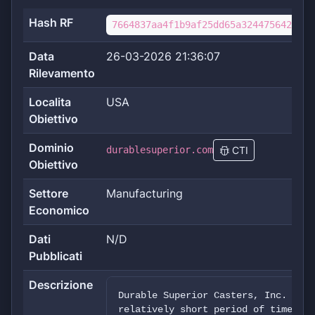
Hash RF
7664837aa4f1b9af25dd65a324475642dcfd
Data
26-03-2026 21:36:07
Rilevamento
Localita
USA
Obiettivo
Dominio
durablesuperior.com
CTI
Obiettivo
Settore
Manufacturing
Economico
Dati
N/D
Pubblicati
Descrizione
Durable Superior Casters, Inc. was 
relatively short period of time Dur