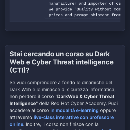
manufacturer and importer of caster
We provide "Quality without Comprom
prices and prompt shipment from an 
million dollars. We also attribute 
customers, experienced and knowledg
leadership. We offer one of the bro
selections in the world. In additio
development program we offer custom
manufacturers that have a large uni
Stai cercando un corso su Dark
Our corporate headquarters, largest
Web e Cyber Threat intelligence
Testing Lab and Engineering Departm
Our assembly plant in Ohio helps to
(CTI)?
England and the upper Midwest
Se vuoi comprendere a fondo le dinamiche del
Dark Web e le minacce di sicurezza informatica,
non perdere il corso "
DarkWeb & Cyber Threat
Intelligence
" della Red Hot Cyber Academy. Puoi
accedere al corso
in modalità e-learning
oppure
attraverso
live-class interattive con professore
online
. Inoltre, il corso non finisce con la