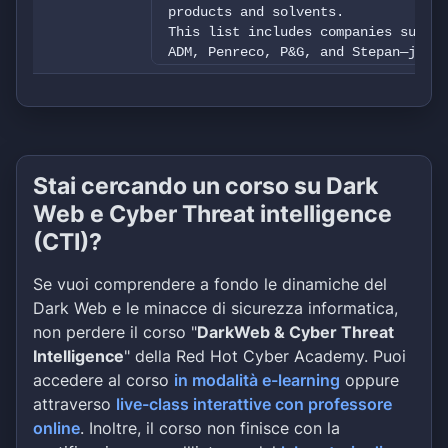
products and solvents.
This list includes companies such a
ADM, Penreco, P&G, and Stepan—just 
With an advanced production facilit
laboratory, extensive warehouse inv
transportation fleet, the company i
level of service to customers acros
state of Maine to Virginia, and wes
Stai cercando un corso su Dark
Web e Cyber Threat intelligence
(CTI)?
Se vuoi comprendere a fondo le dinamiche del
Dark Web e le minacce di sicurezza informatica,
non perdere il corso "
DarkWeb & Cyber Threat
Intelligence
" della Red Hot Cyber Academy. Puoi
accedere al corso
in modalità e-learning
oppure
attraverso
live-class interattive con professore
online
. Inoltre, il corso non finisce con la