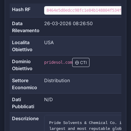
Hash RF
8464e5d0edcc98fc1e84b148804f534fd3e3
Data
26-03-2026 08:26:50
Rilevamento
Localita
USA
Obiettivo
Dominio
pridesol.com
CTI
Obiettivo
Settore
Distribution
Economico
Dati
N/D
Pubblicati
Descrizione
Pride Solvents & Chemical Co. is an
largest and most reputable global m