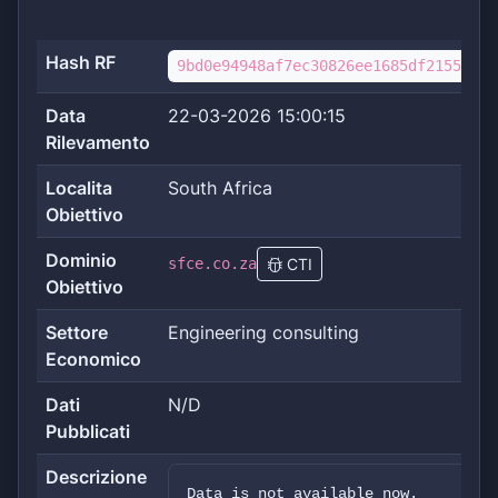
Hash RF
9bd0e94948af7ec30826ee1685df2155a20d
Data
22-03-2026 15:00:15
Rilevamento
Localita
South Africa
Obiettivo
Dominio
sfce.co.za
CTI
Obiettivo
Settore
Engineering consulting
Economico
Dati
N/D
Pubblicati
Descrizione
Data is not available now.