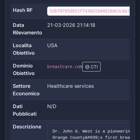
Hash RF
5dbf8705d852ff436019d4018de3c8a7e8ef
Data
21-03-2026 21:14:18
Rilevamento
Localita
USA
Obiettivo
Dominio
breastcare.com
CTI
Obiettivo
Settore
Healthcare services
Economico
Dati
N/D
Pubblicati
Descrizione
Dr. John G. West is a pioneering ge
Orange County&#039;s first breast c