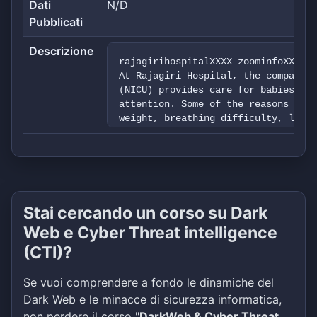
Dati
N/D
Pubblicati
Descrizione
rajagirihospitalXXXX zoominfoXXXX/c
At Rajagiri Hospital, the company's
(NICU) provides care for babies aft
attention. Some of the reasons incl
weight, breathing difficulty, low b
company's level 2 beds in the nurse
babies who are convalescing but who
services of a specialized hospital.
support staff who work in the NICU 
7 days a week. .Parents are encoura
the team that takes care of their i
Stai cercando un corso su Dark
unit. The company's nurses understa
Web e Cyber Threat intelligence
infants and can teach parents to un
their babies
(CTI)?
Se vuoi comprendere a fondo le dinamiche del
Dark Web e le minacce di sicurezza informatica,
non perdere il corso "
DarkWeb & Cyber Threat