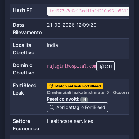
Hash RF
fed977a7e0c13cddfb44216a96fa531171bf
Data
21-03-2026 12:09:20
Rilevamento
Localita
India
Obiettivo
Dominio
rajagirihospital.com
CTI
Obiettivo
FortiBleed
Match nel leak FortiBleed
Leak
Credenziali leakate stimate
: 2 ·
Occorrenze 
Paesi coinvolti
:
IN
Apri dettaglio FortiBleed
Settore
Healthcare services
Economico