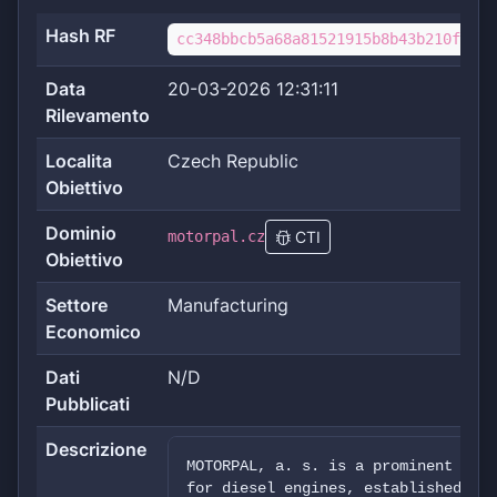
Hash RF
cc348bbcb5a68a81521915b8b43b210facbc
Data
20-03-2026 12:31:11
Rilevamento
Localita
Czech Republic
Obiettivo
Dominio
motorpal.cz
CTI
Obiettivo
Settore
Manufacturing
Economico
Dati
N/D
Pubblicati
Descrizione
MOTORPAL, a. s. is a prominent manu
for diesel engines, established in 