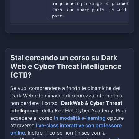
in producing a range of products in
tors, and spare parts, as well as p
port.
We will upload 31gb of corporate da
ormation (addresses, phones, scanne
ed HR data, financials, partners fi
so on.
Stai cercando un corso su Dark
Web e Cyber Threat intelligence
(CTI)?
Se vuoi comprendere a fondo le dinamiche del
Dark Web e le minacce di sicurezza informatica,
non perdere il corso "
DarkWeb & Cyber Threat
Intelligence
" della Red Hot Cyber Academy. Puoi
accedere al corso
in modalità e-learning
oppure
attraverso
live-class interattive con professore
online
. Inoltre, il corso non finisce con la