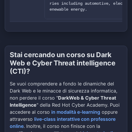
ries including automotive, electron
enewable energy.
We will upload 40gb of corporate da
ormation (passports, DLs, and so on
s, SpaceX project files, other part
ements, and so on.
Stai cercando un corso su Dark
Web e Cyber Threat intelligence
(CTI)?
Se vuoi comprendere a fondo le dinamiche del
Dark Web e le minacce di sicurezza informatica,
non perdere il corso "
DarkWeb & Cyber Threat
Intelligence
" della Red Hot Cyber Academy. Puoi
accedere al corso
in modalità e-learning
oppure
attraverso
live-class interattive con professore
online
. Inoltre, il corso non finisce con la