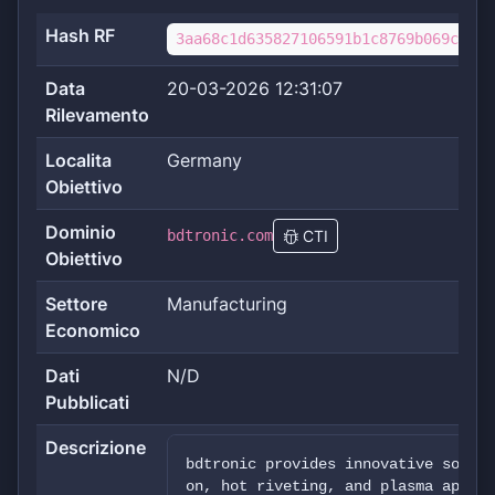
Hash RF
3aa68c1d635827106591b1c8769b069c1263
Data
20-03-2026 12:31:07
Rilevamento
Localita
Germany
Obiettivo
Dominio
bdtronic.com
CTI
Obiettivo
Settore
Manufacturing
Economico
Dati
N/D
Pubblicati
Descrizione
bdtronic provides innovative soluti
on, hot riveting, and plasma applic