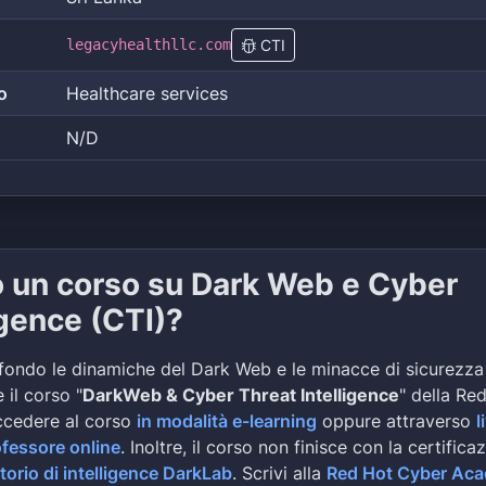
legacyhealthllc.com
CTI
o
Healthcare services
N/D
o un corso su Dark Web e Cyber
igence (CTI)?
fondo le dinamiche del Dark Web e le minacce di sicurezza
 il corso "
DarkWeb & Cyber Threat Intelligence
" della Re
ccedere al corso
in modalità e-learning
oppure attraverso
l
ofessore online
. Inoltre, il corso non finisce con la certifica
torio di intelligence DarkLab
. Scrivi alla
Red Hot Cyber Ac