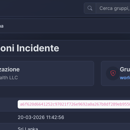
ma
oni Incidente
zazione
Gru
alth LLC
worl
a6f620d6641252c97021f726e9692a0a267b8df289eb955
20-03-2026 11:42:56
Sri Lanka