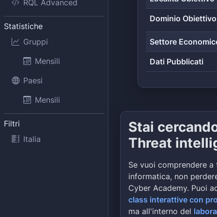
RQL Advanced
Dominio Obiettivo
Statistiche
Gruppi
Settore Economic
Mensili
Dati Pubblicati
Paesi
Mensili
Filtri
Stai cercand
Italia
Threat intell
Se vuoi comprendere a 
informatica, non perdere
Cyber Academy. Puoi a
class interattive con pr
ma all'interno del
labora