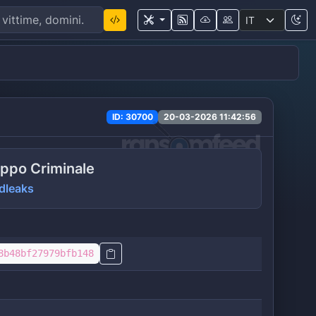
ID: 30700
20-03-2026 11:42:56
ppo Criminale
dleaks
8b48bf27979bfb148