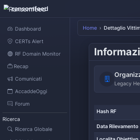
ransomfeed
Home
Dettaglio Vitti
Dashboard
CERTs Alert
Informazi
RF Domain Monitor
Recap
Organiz
Comunicati
Legacy He
AccaddeOggi
Forum
Hash RF
Ricerca
Data Rilevamento
Ricerca Globale
Localita Obiettivo