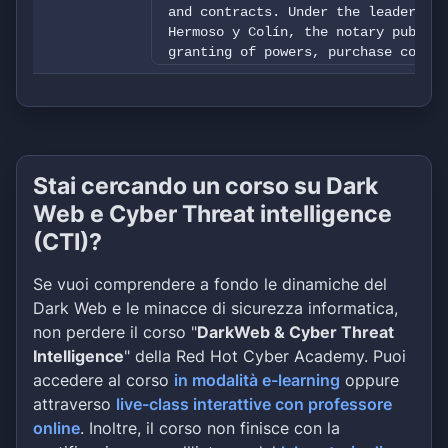
and contracts. Under the leadership
Hermoso y Colín, the notary public 
granting of powers, purchase contra
and the constitution of societies. 
testaments and other notarial servi
requirements are met for property t
matters.
Stai cercando un corso su Dark
Web e Cyber Threat intelligence
(CTI)?
Se vuoi comprendere a fondo le dinamiche del
Dark Web e le minacce di sicurezza informatica,
non perdere il corso "
DarkWeb & Cyber Threat
Intelligence
" della Red Hot Cyber Academy. Puoi
accedere al corso
in modalità e-learning
oppure
attraverso
live-class interattive con professore
online
. Inoltre, il corso non finisce con la