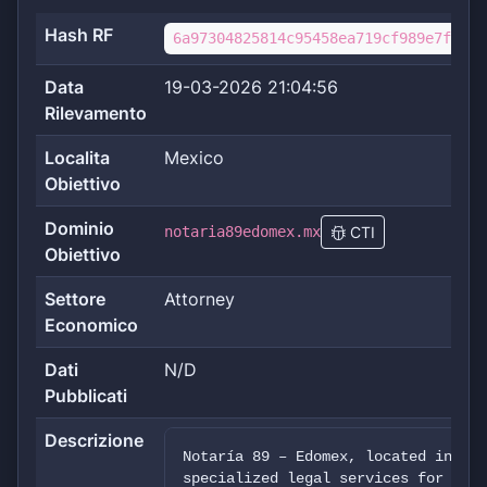
Hash RF
6a97304825814c95458ea719cf989e7ffe0e
Data
19-03-2026 21:04:56
Rilevamento
Localita
Mexico
Obiettivo
Dominio
notaria89edomex.mx
CTI
Obiettivo
Settore
Attorney
Economico
Dati
N/D
Pubblicati
Descrizione
Notaría 89 – Edomex, located in the
specialized legal services for vari