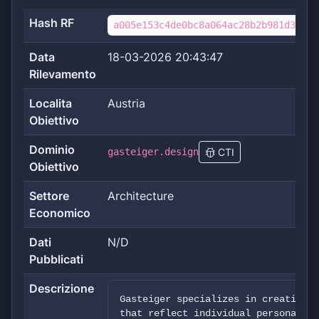
Hash RF
a005e153c4de0bc8a064ac28b2b981d3b554
Data
18-03-2026 20:43:47
Rilevamento
Localita
Austria
Obiettivo
Dominio
gasteiger.design
CTI
Obiettivo
Settore
Architecture
Economico
Dati
N/D
Pubblicati
Descrizione
Gasteiger specializes in creating u
that reflect individual personaliti