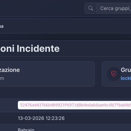
ma
oni Incidente
zazione
Gru
om
lock
52476a443766b489923f6971d8b4eda6daaebc0b7fbad4d
13-03-2026 12:23:26
Bahrain