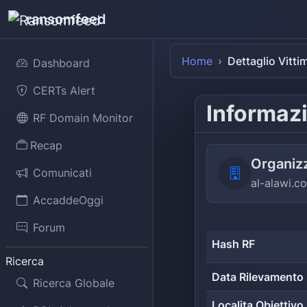
ransomfeed
Home
Dettaglio Vitti
Dashboard
CERTs Alert
Informazi
RF Domain Monitor
Recap
Organiz
Comunicati
al-alawi.c
AccaddeOggi
Forum
Hash RF
Ricerca
Data Rilevamento
Ricerca Globale
Localita Obiettivo