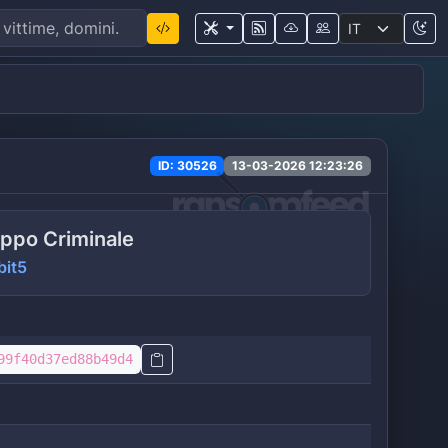
ID: 30526
13-03-2026 12:23:26
ppo Criminale
bit5
99f40d37ed88b49d4