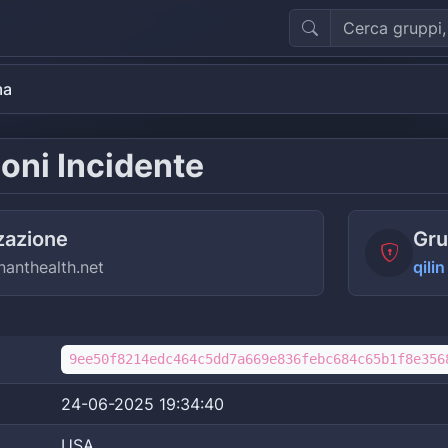
ma
oni Incidente
zazione
Gru
anthealth.net
qilin
9ee50f8214edc464c5dd7a669e836febc684c65b1f8e356
24-06-2025 19:34:40
USA