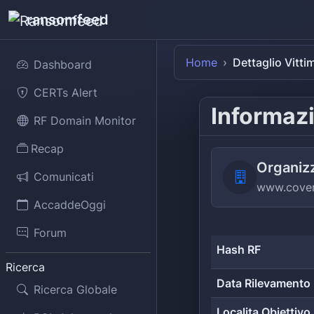
ransomfeed
Home
Dettaglio Vitti
Dashboard
CERTs Alert
Informazi
RF Domain Monitor
Recap
Organiz
Comunicati
www.coven
AccaddeOggi
Forum
Hash RF
Ricerca
Data Rilevamento
Ricerca Globale
Localita Obiettivo