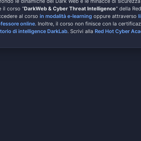
fondo le dinamiche del Dark Web e le minacce di sicurezza
 il corso "
DarkWeb & Cyber Threat Intelligence
" della Re
ccedere al corso
in modalità e-learning
oppure attraverso
l
ofessore online
. Inoltre, il corso non finisce con la certifica
torio di intelligence DarkLab
. Scrivi alla
Red Hot Cyber Ac