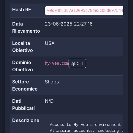
Hash RF
09d94b1387a12095c78de5c08d69754440f6
Data
23-06-2025 22:27:16
Rilevamento
Localita
USA
Obiettivo
Dominio
hy-vee.com
CTI
Obiettivo
Settore
Shops
Economico
Dati
N/D
Pubblicati
Descrizione
Access to Hy-Vee’s environment was 
Atlassian accounts, including tools