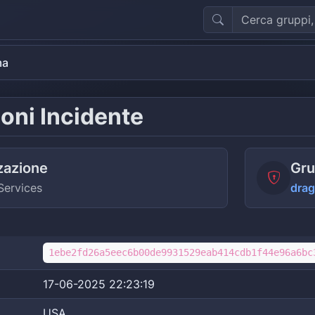
ma
oni Incidente
zazione
Gru
Services
drag
1ebe2fd26a5eec6b00de9931529eab414cdb1f44e96a6bc
17-06-2025 22:23:19
USA