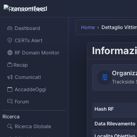
ransomfeed
Home
Dettaglio Vitti
Dashboard
CERTs Alert
Informazi
RF Domain Monitor
Recap
Organiz
Comunicati
Trackside 
AccaddeOggi
Forum
Hash RF
Ricerca
Data Rilevamento
Ricerca Globale
Localita Obiettivo